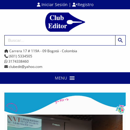
Iniciar Sesión
|
Registro
Botón de búsq
Buscar:
Carrera 17 # 119A - 09 Bogotá - Colombia
(601) 5334505
3174338460
clubedit@yahoo.com
MENU