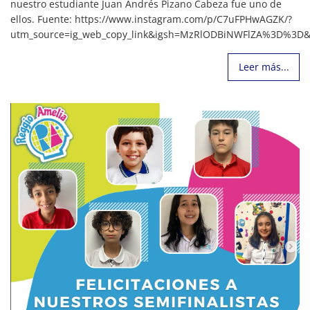
nuestro estudiante Juan Andrés Pizano Cabeza fue uno de
ellos. Fuente: https://www.instagram.com/p/C7uFPHwAGZK/?
utm_source=ig_web_copy_link&igsh=MzRlODBiNWFlZA%3D%3D&
Leer más...