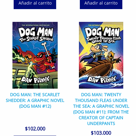
Añadir al carrito
Añadir al carrito
DOG MAN: THE SCARLET
DOG MAN: TWENTY
SHEDDER: A GRAPHIC NOVEL
THOUSAND FLEAS UNDER
(DOG MAN #12)
THE SEA: A GRAPHIC NOVEL
(DOG MAN #11): FROM THE
CREATOR OF CAPTAIN
UNDERPANTS
$
102.000
$
103.000