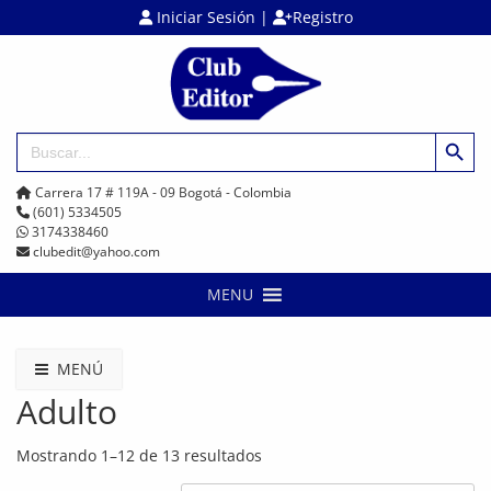
Iniciar Sesión
|
Registro
Botón de búsq
Buscar:
Carrera 17 # 119A - 09 Bogotá - Colombia
(601) 5334505
3174338460
clubedit@yahoo.com
MENU
MENÚ
Adulto
Mostrando 1–12 de 13 resultados