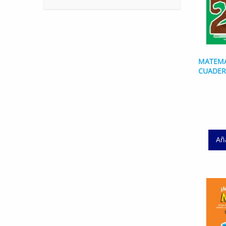
MATEMÁ
CUADER
Aña