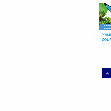
PRIM
COUR
Aña