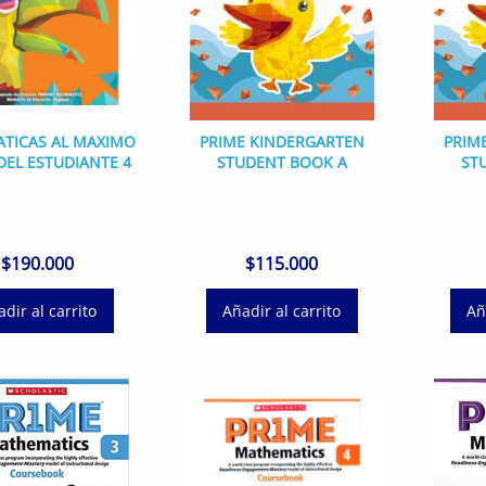
TICAS AL MAXIMO
PRIME KINDERGARTEN
PRIM
DEL ESTUDIANTE 4
STUDENT BOOK A
ST
$
190.000
$
115.000
dir al carrito
Añadir al carrito
Añ