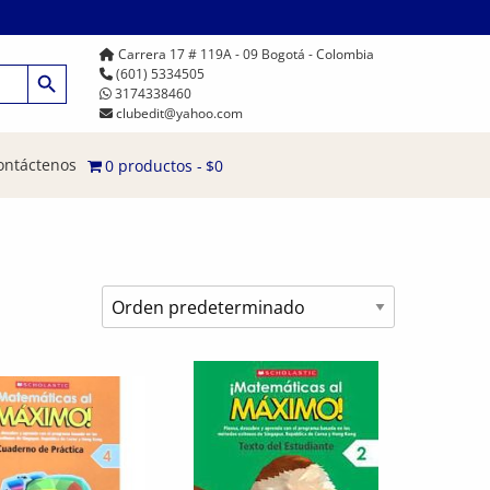
Carrera 17 # 119A - 09 Bogotá - Colombia
Botón de búsqueda
(601) 5334505
3174338460
clubedit@yahoo.com
ontáctenos
0 productos
$0