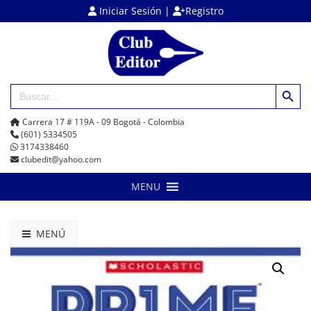
Iniciar Sesión
|
Registro
Botón de búsq
Buscar:
Carrera 17 # 119A - 09 Bogotá - Colombia
(601) 5334505
3174338460
clubedit@yahoo.com
MENU
MENÚ