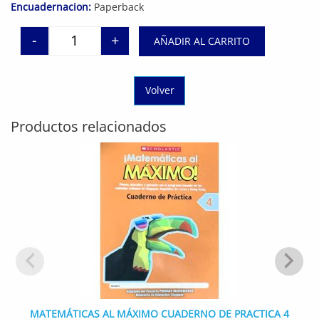
Encuadernacion:
Paperback
-
+
AÑADIR AL CARRITO
Prime Mathematics Coursebook 6-New Edition can
Volver
Productos relacionados
MATEMÁTICAS AL MÁXIMO CUADERNO DE PRACTICA 4