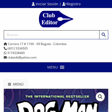
Iniciar Sesión
|
Registro
Botón de búsq
Buscar:
Carrera 17 # 119A - 09 Bogotá - Colombia
(601) 5334505
3174338460
clubedit@yahoo.com
MENU
MENÚ