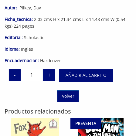
Autor:
Pilkey, Dav
Ficha_tecnica:
2.03 cms H x 21.34 cms L x 14.48 cms W (0.54
kgs) 224 pages
Editorial:
Scholastic
Idioma:
Inglés
Encuadernacion:
Hardcover
-
+
AÑADIR AL CARRITO
Dog Man: The Scarlet Shedder: A Graphic Novel (D
Volver
Productos relacionados
PREVENTA