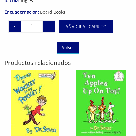
Idioma:
Inglés
Encuadernacion:
Board Books
-
+
AÑADIR AL CARRITO
Never Touch a Panda! cantidad
Volver
Productos relacionados