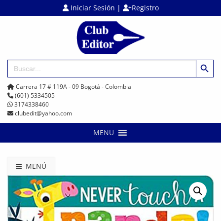
Iniciar Sesión
|
Registro
Botón de búsq
Buscar:
Carrera 17 # 119A - 09 Bogotá - Colombia
(601) 5334505
3174338460
clubedit@yahoo.com
MENU
MENÚ