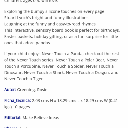
Children, ages 0-3, will love:
Exploring the bumpy silicone touches on every page
Stuart Lynch’s bright and funny illustrations
Laughing at the funny and easy-to-read rhymes
This interactive, sensory board book is perfect for birthdays,
Easter baskets, holiday gifting, or as a fun surprise for little
ones that adore pandas.
If your child enjoys Never Touch a Panda, check out the rest
of the Never Touch series: Never Touch a Polar Bear, Never
Touch a Porcupine, Never Touch a Spider, Never Touch a
Dinosaur, Never Touch a Shark, Never Touch a Dragon, and
Never Touch a Tiger.
Autor:
Greening, Rosie
Ficha_tecnica:
2.03 cms H x 18.29 cms L x 18.29 cms W (0.41
kgs) 10 pages
Editorial:
Make Believe Ideas